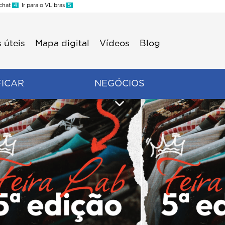
 chat
4
Ir para o VLibras
5
 úteis
Mapa digital
Vídeos
Blog
FICAR
NEGÓCIOS