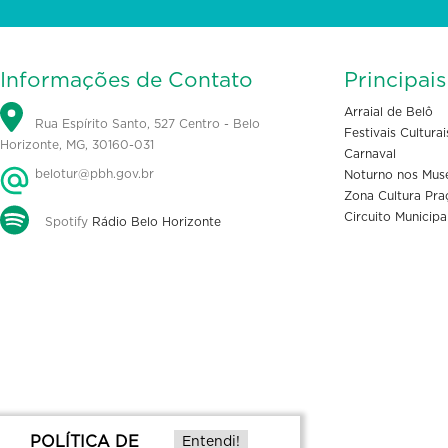
Informações de Contato
Principai
Arraial de Belô
Rua Espírito Santo, 527 Centro - Belo
Festivais Culturai
Horizonte, MG, 30160-031
Carnaval
belotur@pbh.gov.br
Noturno nos Mus
Zona Cultura Pra
Circuito Municipa
Spotify
Rádio Belo Horizonte
POLÍTICA DE
Entendi!