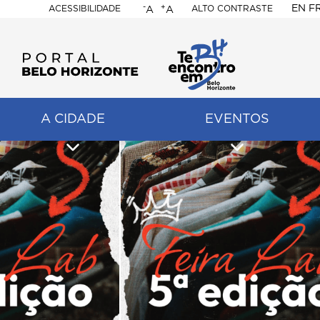
-
+
EN
F
ACESSIBILIDADE
ALTO CONTRASTE
A
A
PORTAL
BELO
HORIZONTE
A CIDADE
EVENTOS
ação
pal