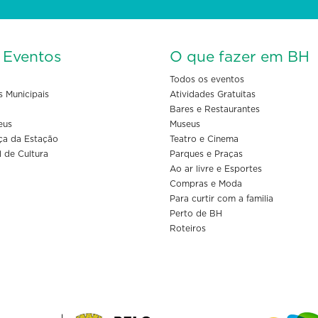
s Eventos
O que fazer em BH
Todos os eventos
s Municipais
Atividades Gratuitas
Bares e Restaurantes
eus
Museus
ça da Estação
Teatro e Cinema
l de Cultura
Parques e Praças
Ao ar livre e Esportes
Compras e Moda
Para curtir com a familia
Perto de BH
Roteiros