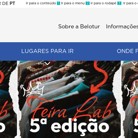
R
DE
PT
Ir para o conteúdo
1
Ir para o menu
2
Ir para o rodapé
3
Ir para o
ES
Sobre a Belotur
Informações
Menu
second
LUGARES PARA IR
ONDE 