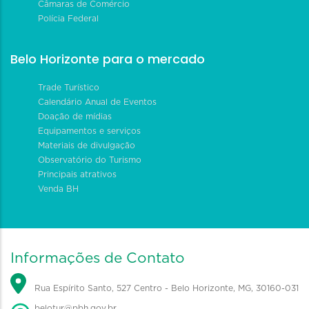
Câmaras de Comércio
Polícia Federal
Belo Horizonte para o mercado
Trade Turístico
Calendário Anual de Eventos
Doação de mídias
Equipamentos e serviços
Materiais de divulgação
Observatório do Turismo
Principais atrativos
Venda BH
Informações de Contato
Rua Espírito Santo, 527 Centro - Belo Horizonte, MG, 30160-031
belotur@pbh.gov.br