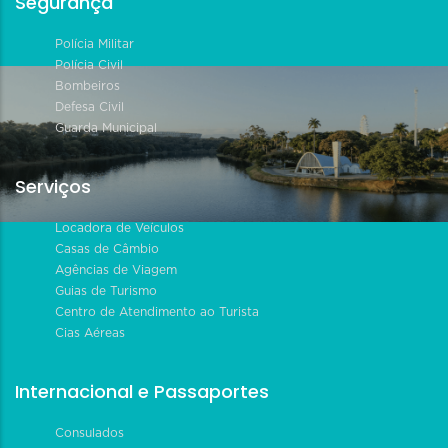
Segurança
Polícia Militar
Polícia Civil
Bombeiros
Defesa Civil
Guarda Municipal
Serviços
Locadora de Veículos
Casas de Câmbio
Agências de Viagem
Guias de Turismo
Centro de Atendimento ao Turista
Cias Aéreas
Internacional e Passaportes
Consulados