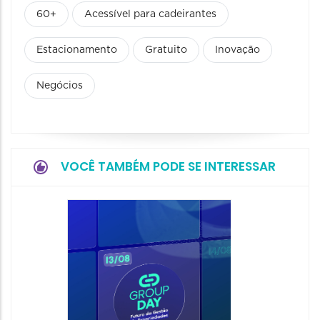
60+
Acessível para cadeirantes
Estacionamento
Gratuito
Inovação
Negócios
VOCÊ TAMBÉM PODE SE INTERESSAR
NewOf
20/08/20
20/08/202
13:00 às 