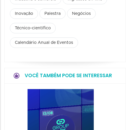
Inovação
Palestra
Negócios
Técnico-científico
Calendário Anual de Eventos
VOCÊ TAMBÉM PODE SE INTERESSAR
NewOf
20/08/20
20/08/202
13:00 às 