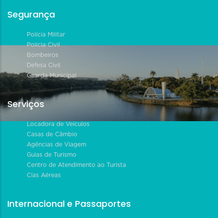
Segurança
Polícia Militar
Polícia Civil
Bombeiros
Defesa Civil
Guarda Municipal
Serviços
Locadora de Veículos
Casas de Câmbio
Agências de Viagem
Guias de Turismo
Centro de Atendimento ao Turista
Cias Aéreas
Internacional e Passaportes