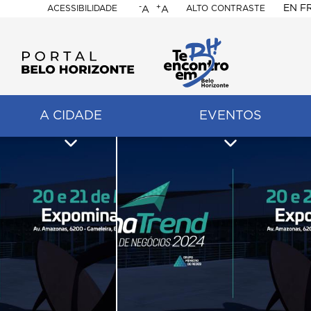
-
+
EN
F
ACESSIBILIDADE
ALTO CONTRASTE
A
A
PORTAL
BELO
HORIZONTE
A CIDADE
EVENTOS
ação
pal