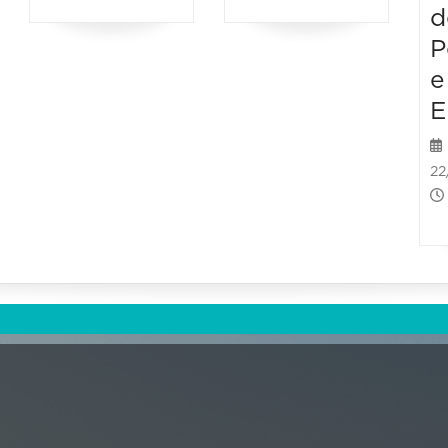
d
P
e
E
22