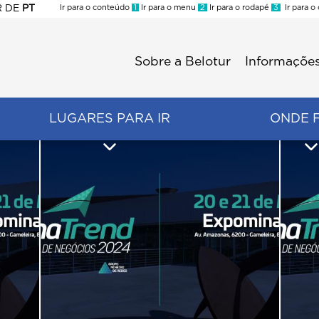
R
DE
PT
Ir para o conteúdo
1
Ir para o menu
2
Ir para o rodapé
3
Ir para o
ES
Sobre a Belotur
Informações
Menu
second
LUGARES PARA IR
ONDE 