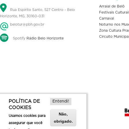
Arraial de Belô
Rua Espírito Santo, 527 Centro - Belo
Festivais Culturai
Horizonte, MG, 30160-031
Carnaval
belotur@pbh.gov.br
Noturno nos Mus
Zona Cultura Pra
Circuito Municipa
Spotify
Rádio Belo Horizonte
POLÍTICA DE
Entendi!
COOKIES
Não,
Usamos cookies para
obrigado.
assegurar que você