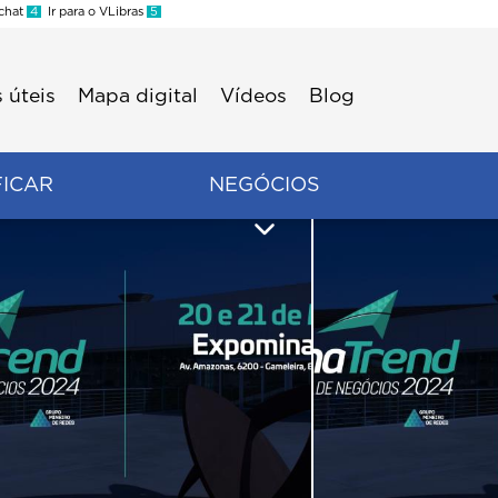
 chat
4
Ir para o VLibras
5
 úteis
Mapa digital
Vídeos
Blog
FICAR
NEGÓCIOS