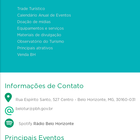
Trade Turístico
Calendário Anual de Eventos
Doação de mídias
Equipamentos e serviços
Materiais de divulgação
Observatório do Turismo
Principais atrativos
Venda BH
Informações de Contato
Rua Espírito Santo, 527 Centro - Belo Horizonte, MG, 30160-031
belotur@pbh.gov.br
Spotify
Rádio Belo Horizonte
Principais Eventos