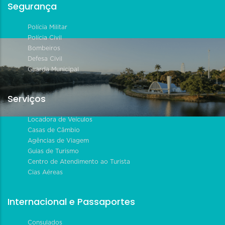
Segurança
Polícia Militar
Polícia Civil
Bombeiros
Defesa Civil
Guarda Municipal
Serviços
Locadora de Veículos
Casas de Câmbio
Agências de Viagem
Guias de Turismo
Centro de Atendimento ao Turista
Cias Aéreas
Internacional e Passaportes
Consulados