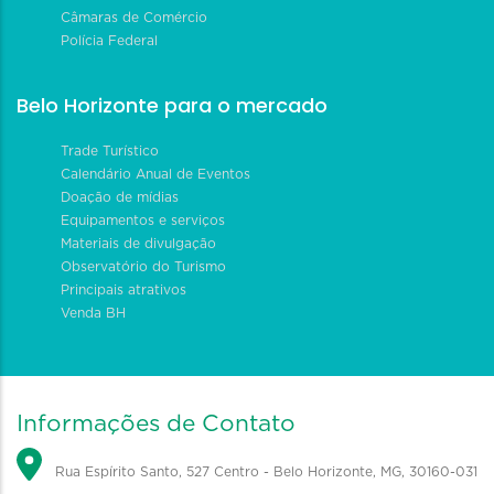
Câmaras de Comércio
Polícia Federal
Belo Horizonte para o mercado
Trade Turístico
Calendário Anual de Eventos
Doação de mídias
Equipamentos e serviços
Materiais de divulgação
Observatório do Turismo
Principais atrativos
Venda BH
Informações de Contato
Rua Espírito Santo, 527 Centro - Belo Horizonte, MG, 30160-031