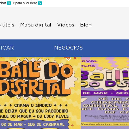
 chat
4
Ir para o VLibras
5
 úteis
Mapa digital
Vídeos
Blog
FICAR
NEGÓCIOS