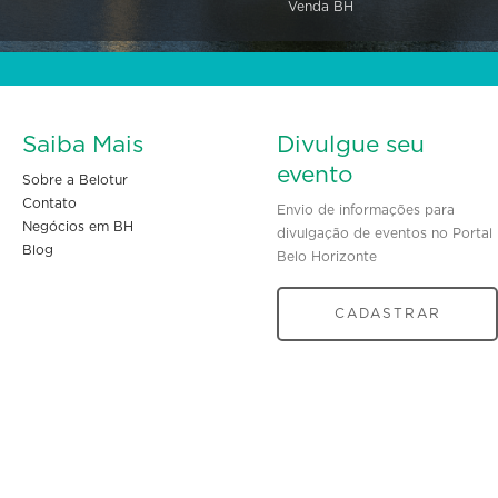
Venda BH
Saiba Mais
Divulgue seu
evento
Sobre a Belotur
Contato
Envio de informações para
Negócios em BH
divulgação de eventos no Portal
Blog
Belo Horizonte
CADASTRAR