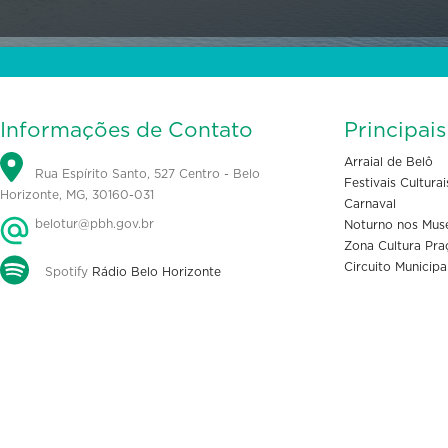
Informações de Contato
Principai
Arraial de Belô
Rua Espírito Santo, 527 Centro - Belo
Festivais Culturai
Horizonte, MG, 30160-031
Carnaval
belotur@pbh.gov.br
Noturno nos Mus
Zona Cultura Pra
Circuito Municipa
Spotify
Rádio Belo Horizonte