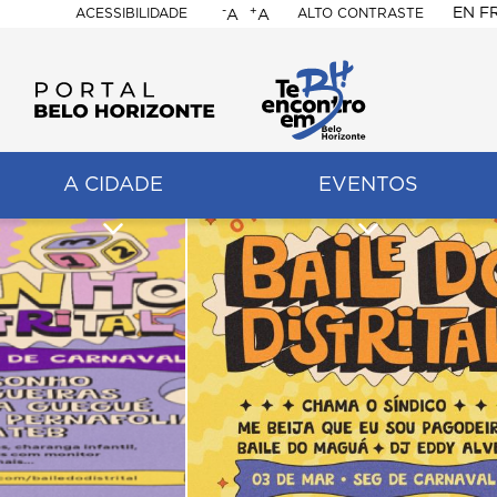
-
+
EN
F
ACESSIBILIDADE
ALTO CONTRASTE
A
A
PORTAL
BELO
HORIZONTE
A CIDADE
EVENTOS
ação
pal