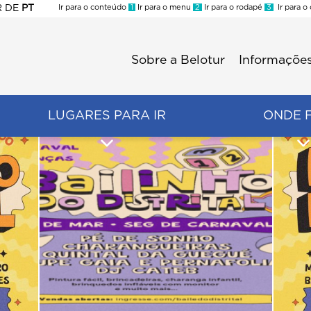
R
DE
PT
Ir para o conteúdo
1
Ir para o menu
2
Ir para o rodapé
3
Ir para o
ES
Sobre a Belotur
Informações
Menu
second
LUGARES PARA IR
ONDE 