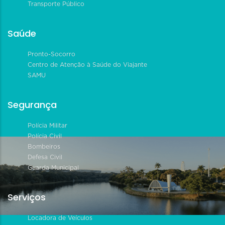
Transporte Público
Saúde
Pronto-Socorro
Centro de Atenção à Saúde do Viajante
SAMU
Segurança
Polícia Militar
Polícia Civil
Bombeiros
Defesa Civil
Guarda Municipal
Serviços
Locadora de Veículos