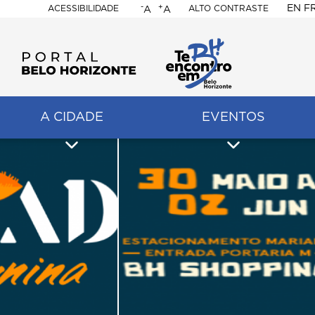
-
+
EN
F
ACESSIBILIDADE
ALTO CONTRASTE
A
A
PORTAL
BELO
HORIZONTE
A CIDADE
EVENTOS
ação
pal