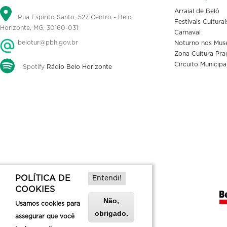
Arraial de Belô
Rua Espírito Santo, 527 Centro - Belo
Festivais Culturai
Horizonte, MG, 30160-031
Carnaval
belotur@pbh.gov.br
Noturno nos Mus
Zona Cultura Pra
Circuito Municipa
Spotify
Rádio Belo Horizonte
POLÍTICA DE
Entendi!
COOKIES
Não,
Usamos cookies para
obrigado.
assegurar que você