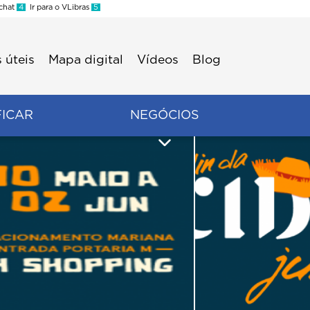
 chat
4
Ir para o VLibras
5
 úteis
Mapa digital
Vídeos
Blog
FICAR
NEGÓCIOS