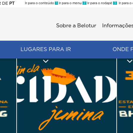
R
DE
PT
Ir para o conteúdo
1
Ir para o menu
2
Ir para o rodapé
3
Ir para o
ES
Sobre a Belotur
Informações
Menu
second
LUGARES PARA IR
ONDE 