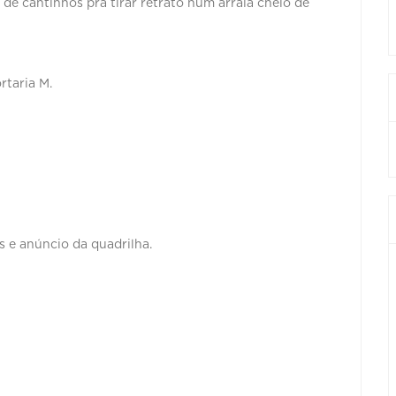
 de cantinhos pra tirar retrato num arraiá cheio de
taria M.
s e anúncio da quadrilha.