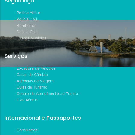
Segurança
Polícia Militar
Polícia Civil
Bombeiros
Defesa Civil
Guarda Municipal
Serviços
Locadora de Veículos
Casas de Câmbio
Agências de Viagem
Guias de Turismo
Centro de Atendimento ao Turista
Cias Aéreas
Internacional e Passaportes
Consulados