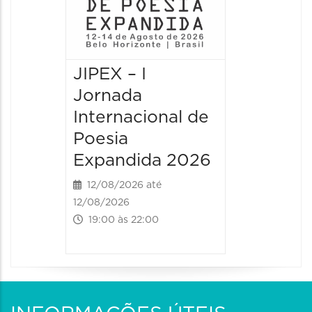
JIPEX – I
JIPEX –
Jornada
Jorna
Internacional de
Intern
Poesia
Poesia
Expandida 2026
Expan
12/08/2026 até
13/08/20
12/08/2026
13/08/2026
19:00 às 22:00
09:00 às