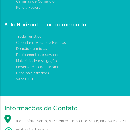
Câmaras de Comércio
Polícia Federal
Belo Horizonte para o mercado
Trade Turístico
Calendário Anual de Eventos
Doação de mídias
Equipamentos e serviços
Materiais de divulgação
Observatório do Turismo
Principais atrativos
Venda BH
Informações de Contato
Rua Espírito Santo, 527 Centro - Belo Horizonte, MG, 30160-031
belotur@pbh.gov.br