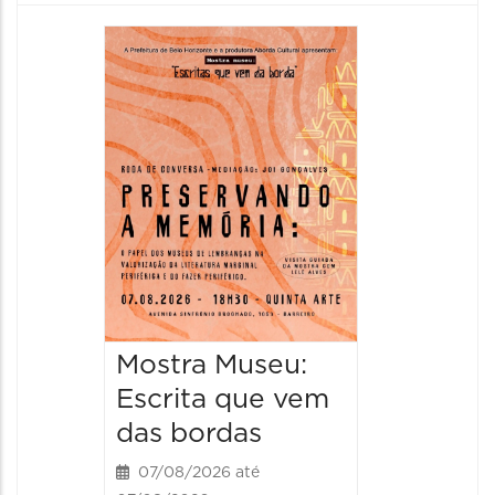
Festa
Italian
2026
08/08/20
08/08/202
11:00 às 
Mostra Museu:
Escrita que vem
das bordas
07/08/2026 até