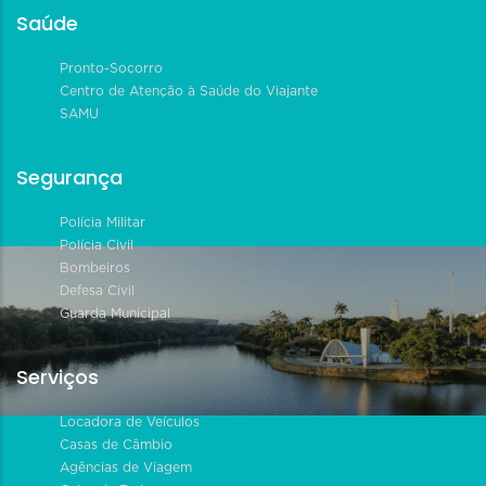
Saúde
Pronto-Socorro
Centro de Atenção à Saúde do Viajante
SAMU
Segurança
Polícia Militar
Polícia Civil
Bombeiros
Defesa Civil
Guarda Municipal
Serviços
Locadora de Veículos
Casas de Câmbio
Agências de Viagem