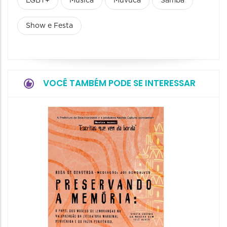
LGBT+
Música
Muvuca
Samba
Show e Festa
VOCÊ TAMBÉM PODE SE INTERESSAR
Festa
Italian
2026
08/08/20
08/08/202
11:00 às 