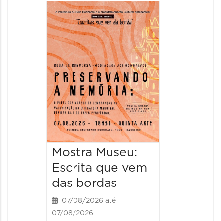
Festa
Italian
2026
08/08/20
08/08/202
11:00 às 
Mostra Museu:
Escrita que vem
das bordas
07/08/2026 até
07/08/2026