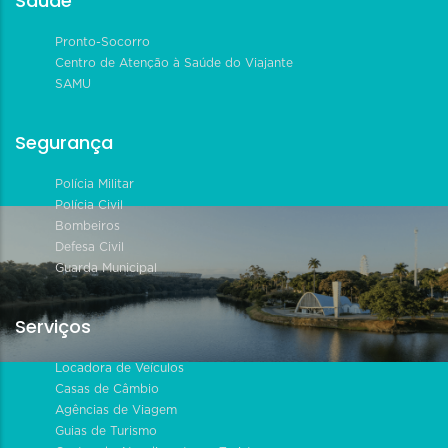
Saúde
Pronto-Socorro
Centro de Atenção à Saúde do Viajante
SAMU
Segurança
Polícia Militar
Polícia Civil
Bombeiros
Defesa Civil
Guarda Municipal
Serviços
Locadora de Veículos
Casas de Câmbio
Agências de Viagem
Guias de Turismo