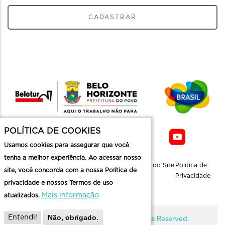
CADASTRAR
POLÍTICA DE COOKIES
Usamos cookies para assegurar que você
tenha a melhor experiência. Ao acessar nosso
Sobre a
Contato
Informaçoes
Mapa do Site
Politica de
site, você concorda com a nossa Política de
Belotur
Üteis
Privacidade
privacidade e nossos Termos de uso
Mais informação
atualizados.
Não, obrigado.
Entendi!
@ Copyright Belotur 2026. All Rights Reserved.