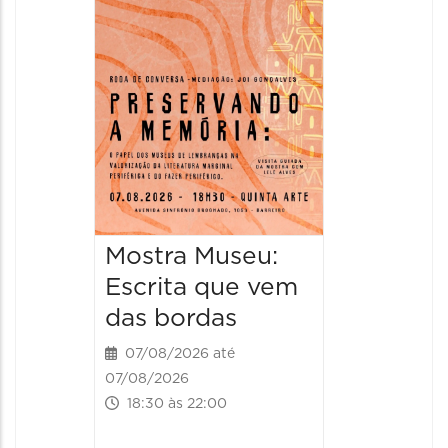
Italian
2026
08/08/20
08/08/202
11:00 às 
Mostra Museu:
Escrita que vem
das bordas
07/08/2026 até
07/08/2026
18:30 às 22:00