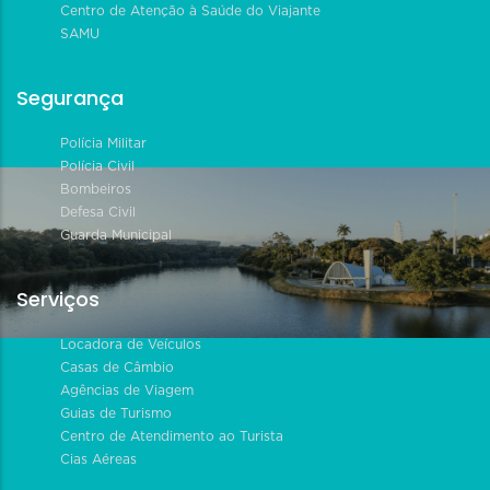
Centro de Atenção à Saúde do Viajante
SAMU
Segurança
Polícia Militar
Polícia Civil
Bombeiros
Defesa Civil
Guarda Municipal
Serviços
Locadora de Veículos
Casas de Câmbio
Agências de Viagem
Guias de Turismo
Centro de Atendimento ao Turista
Cias Aéreas