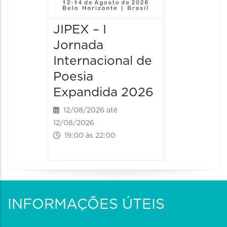
JIPEX – I
JIPEX –
Jornada
Jorna
Internacional de
Intern
Poesia
Poesia
Expandida 2026
Expan
12/08/2026 até
13/08/20
12/08/2026
13/08/2026
19:00 às 22:00
09:00 às
INFORMAÇÕES ÚTEIS