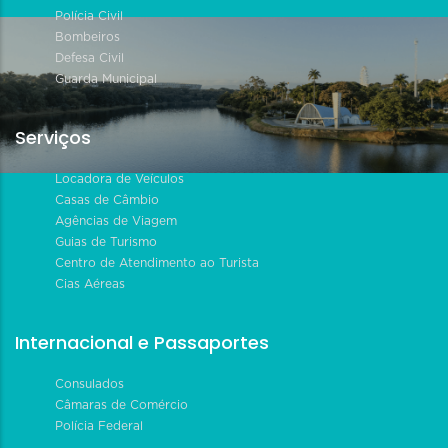
Polícia Civil
Bombeiros
Defesa Civil
Guarda Municipal
Serviços
Locadora de Veículos
Casas de Câmbio
Agências de Viagem
Guias de Turismo
Centro de Atendimento ao Turista
Cias Aéreas
Internacional e Passaportes
Consulados
Câmaras de Comércio
Polícia Federal