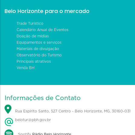
Belo Horizonte para o mercado
Trade Turístico
Calendário Anual de Eventos
Doação de mídias
Equipamentos e serviços
Materiais de divulgação
Observatório do Turismo
Principais atrativos
Venda BH
Informações de Contato
Rua Espírito Santo, 527 Centro - Belo Horizonte, MG, 30160-031
belotur@pbh.gov.br
Spotify
Rádio Belo Horizonte