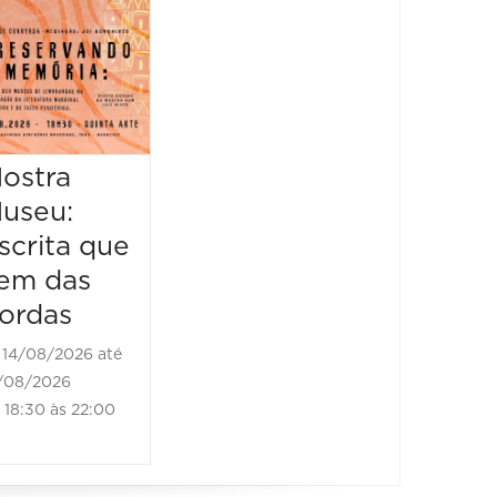
&
Piquenique
Literário
16/08/2026 até
16/08/2026
ostra
Mostr
09:00 às 17:00
useu:
Museu
scrita que
Escrit
em das
vem d
ordas
borda
14/08/2026 até
21/08/2
/08/2026
21/08/202
18:30 às 22:00
18:30 às