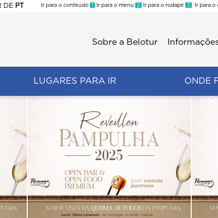
R
DE
PT
Ir para o conteúdo
1
Ir para o menu
2
Ir para o rodapé
3
Ir para o
ES
Sobre a Belotur
Informações
Menu
second
LUGARES PARA IR
ONDE 