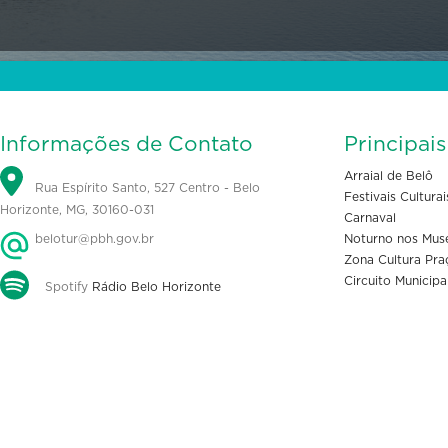
Informações de Contato
Principai
Arraial de Belô
Rua Espírito Santo, 527 Centro - Belo
Festivais Culturai
Horizonte, MG, 30160-031
Carnaval
belotur@pbh.gov.br
Noturno nos Mus
Zona Cultura Pra
Circuito Municipa
Spotify
Rádio Belo Horizonte