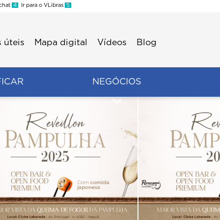
 chat
4
Ir para o VLibras
5
 úteis
Mapa digital
Vídeos
Blog
FICAR
NEGÓCIOS