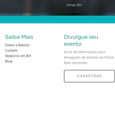
Venda BH
Saiba Mais
Divulgue seu
evento
Sobre a Belotur
Contato
Envio de informações para
Negócios em BH
divulgação de eventos no Portal
Blog
Belo Horizonte
CADASTRAR