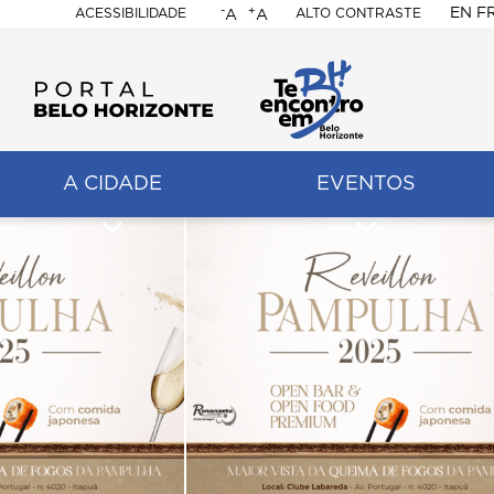
-
+
EN
F
ACESSIBILIDADE
ALTO CONTRASTE
A
A
PORTAL
BELO
HORIZONTE
A CIDADE
EVENTOS
ação
pal