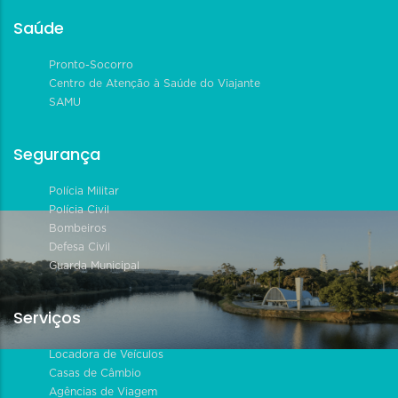
Saúde
Pronto-Socorro
Centro de Atenção à Saúde do Viajante
SAMU
Segurança
Polícia Militar
Polícia Civil
Bombeiros
Defesa Civil
Guarda Municipal
Serviços
Locadora de Veículos
Casas de Câmbio
Agências de Viagem