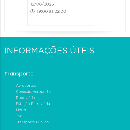
12/08/2026
13/08/2026
19:00 às 22:00
09:00 às
INFORMAÇÕES ÚTEIS
Transporte
Aeroportos
Conexão Aeroporto
Rodoviária
Estação Ferroviária
Metrô
Táxi
Transporte Público