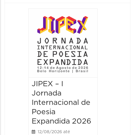
JIPEX – I
JIPEX –
Jornada
Jorna
Internacional de
Intern
Poesia
Poesia
Expandida 2026
Expan
12/08/2026 até
13/08/20