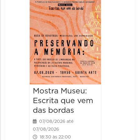
Festa
Italian
2026
08/08/20
08/08/202
11:00 às 
Mostra Museu:
Escrita que vem
das bordas
07/08/2026 até
07/08/2026
18:30 às 22:00