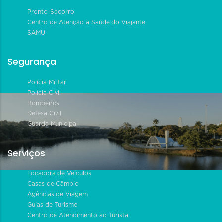
Pronto-Socorro
Centro de Atenção à Saúde do Viajante
SAMU
Segurança
Polícia Militar
Polícia Civil
Bombeiros
Defesa Civil
Guarda Municipal
Serviços
Locadora de Veículos
Casas de Câmbio
Agências de Viagem
Guias de Turismo
Centro de Atendimento ao Turista