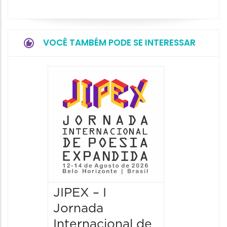
VOCÊ TAMBÉM PODE SE INTERESSAR
JIPEX – I
JIPEX –
Jornada
Jorna
Internacional de
Intern