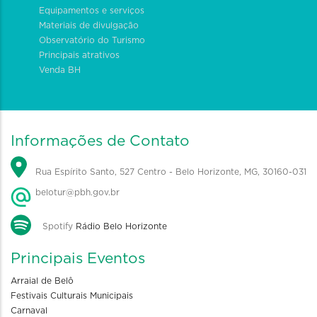
Equipamentos e serviços
Materiais de divulgação
Observatório do Turismo
Principais atrativos
Venda BH
Informações de Contato
Rua Espírito Santo, 527 Centro - Belo Horizonte, MG, 30160-031
belotur@pbh.gov.br
Spotify
Rádio Belo Horizonte
Principais Eventos
Arraial de Belô
Festivais Culturais Municipais
Carnaval