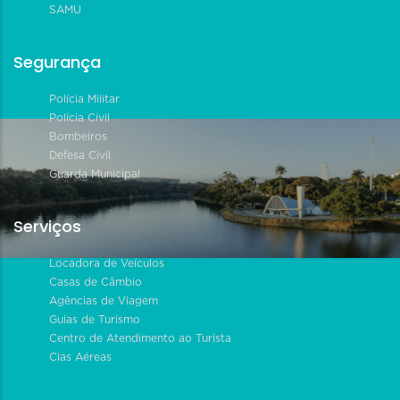
SAMU
Segurança
Polícia Militar
Polícia Civil
Bombeiros
Defesa Civil
Guarda Municipal
Serviços
Locadora de Veículos
Casas de Câmbio
Agências de Viagem
Guias de Turismo
Centro de Atendimento ao Turista
Cias Aéreas