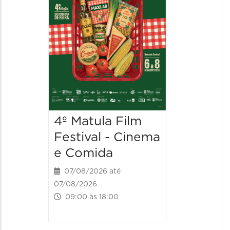
4º Matula Film
4º Mat
Festival - Cinema
Festiv
e Comida
e Com
07/08/2026 até
08/08/20
07/08/2026
08/08/202
09:00 às 18:00
09:00 às