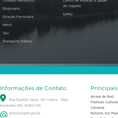
Conexão Aeroporto
Centro de Atenção à Saúde
do Viajante
Rodoviária
SAMU
Estação Ferroviária
Metrô
Táxi
Transporte Público
Informações de Contato
Principai
Arraial de Belô
Rua Espírito Santo, 527 Centro - Belo
Festivais Culturai
Horizonte, MG, 30160-031
Carnaval
belotur@pbh.gov.br
Noturno nos Mus