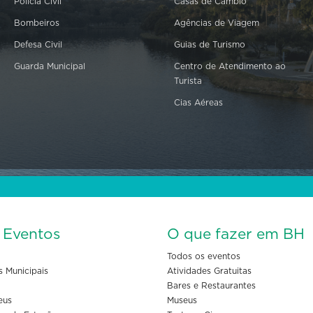
Polícia Civil
Casas de Câmbio
Bombeiros
Agências de Viagem
Defesa Civil
Guias de Turismo
Guarda Municipal
Centro de Atendimento ao
Turista
Cias Aéreas
s Eventos
O que fazer em BH
Todos os eventos
s Municipais
Atividades Gratuitas
Bares e Restaurantes
eus
Museus