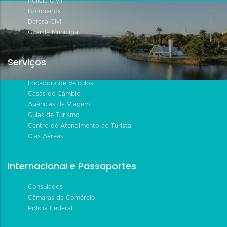
Polícia Civil
Bombeiros
Defesa Civil
Guarda Municipal
Serviços
Locadora de Veículos
Casas de Câmbio
Agências de Viagem
Guias de Turismo
Centro de Atendimento ao Turista
Cias Aéreas
Internacional e Passaportes
Consulados
Câmaras de Comércio
Polícia Federal