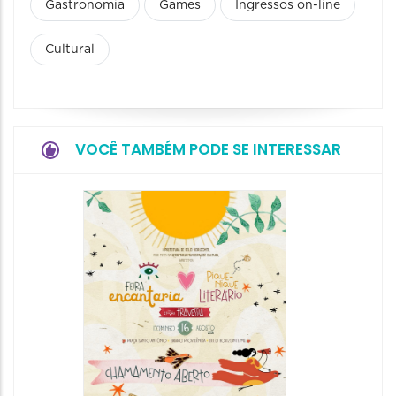
Gastronomia
Games
Ingressos on-line
Cultural
VOCÊ TAMBÉM PODE SE INTERESSAR
3ª Mos
Uma V
Narraç
Históri
20/08/20
20/08/202
10:00 às