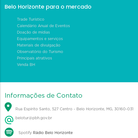
Belo Horizonte para o mercado
Trade Turístico
Calendário Anual de Eventos
Doação de mídias
Equipamentos e serviços
Materiais de divulgação
Observatório do Turismo
Principais atrativos
Venda BH
Informações de Contato
Rua Espírito Santo, 527 Centro - Belo Horizonte, MG, 30160-031
belotur@pbh.gov.br
Spotify
Rádio Belo Horizonte