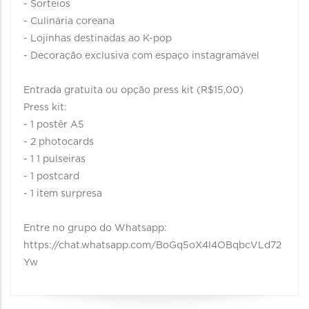
- Sorteios
- Culinária coreana
- Lojinhas destinadas ao K-pop
- Decoração exclusiva com espaço instagramável
Entrada gratuita ou opção press kit (R$15,00)
Press kit:
- 1 postêr A5
- 2 photocards
- 1 1 pulseiras
- 1 postcard
- 1 item surpresa
Entre no grupo do Whatsapp:
https://chat.whatsapp.com/BoGq5oX4l4OBqbcVLd72
Yw