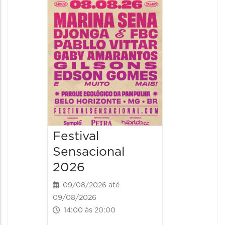
Handel
09/08/20
09/08/202
16:30 às 
Festival
Sensacional
2026
09/08/2026 até
09/08/2026
14:00 às 20:00