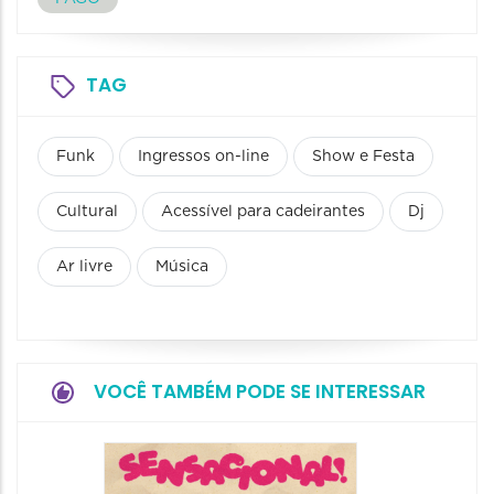
TAG
Funk
Ingressos on-line
Show e Festa
Cultural
Acessível para cadeirantes
Dj
Ar livre
Música
VOCÊ TAMBÉM PODE SE INTERESSAR
Show: 