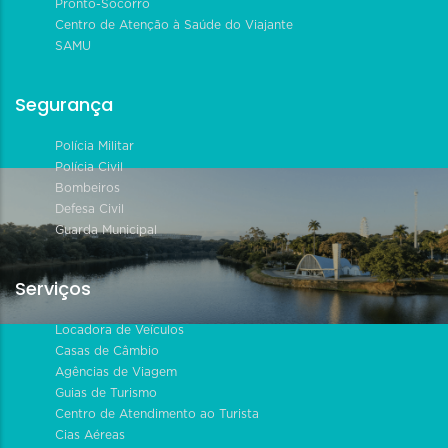
Pronto-Socorro
Centro de Atenção à Saúde do Viajante
SAMU
Segurança
Polícia Militar
Polícia Civil
Bombeiros
Defesa Civil
Guarda Municipal
Serviços
Locadora de Veículos
Casas de Câmbio
Agências de Viagem
Guias de Turismo
Centro de Atendimento ao Turista
Cias Aéreas