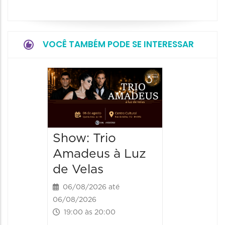
VOCÊ TAMBÉM PODE SE INTERESSAR
Show: 
de Sá
06/08/20
06/08/202
Show: Trio
20:00 às
Amadeus à Luz
de Velas
06/08/2026 até
06/08/2026
19:00 às 20:00