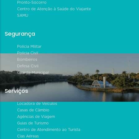
Pronto-Socorro
Centro de Atenção à Saúde do Viajante
SAMU
Segurança
Polícia Militar
Polícia Civil
Bombeiros
Defesa Civil
Guarda Municipal
Serviços
Locadora de Veículos
Casas de Câmbio
Agências de Viagem
Guias de Turismo
Centro de Atendimento ao Turista
Cias Aéreas