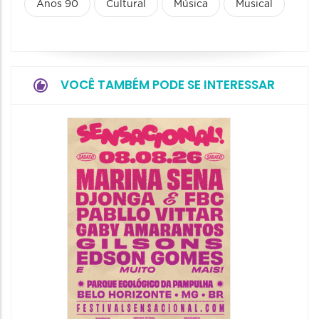
Anos 90
Cultural
Música
Musical
VOCÊ TAMBÉM PODE SE INTERESSAR
Show: 
Handel
08/08/20
08/08/202
19:00 às 