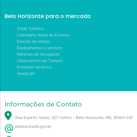
Belo Horizonte para o mercado
Trade Turístico
Calendário Anual de Eventos
Doação de mídias
Equipamentos e serviços
Materiais de divulgação
Observatório do Turismo
Principais atrativos
Venda BH
Informações de Contato
Rua Espírito Santo, 527 Centro - Belo Horizonte, MG, 30160-031
belotur@pbh.gov.br