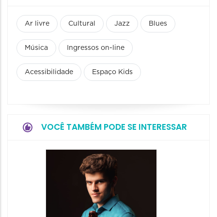
Ar livre
Cultural
Jazz
Blues
Música
Ingressos on-line
Acessibilidade
Espaço Kids
VOCÊ TAMBÉM PODE SE INTERESSAR
Show: 
Maurin
Projet
Dois"