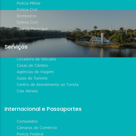
Polícia Militar
Polícia Civil
Bombeiros
Defesa Civil
Guarda Municipal
Serviços
Locadora de Veículos
Casas de Câmbio
Agências de Viagem
Guias de Turismo
Centro de Atendimento ao Turista
Cias Aéreas
Internacional e Passaportes
Consulados
Câmaras de Comércio
Polícia Federal