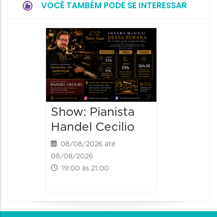
VOCÊ TAMBÉM PODE SE INTERESSAR
Show:
Teixeir
anos d
08/08/20
08/08/202
Show: Pianista
21:00 às
Handel Cecilio
08/08/2026 até
08/08/2026
19:00 às 21:00