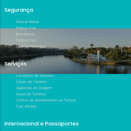
Segurança
Polícia Militar
Polícia Civil
Bombeiros
Defesa Civil
Guarda Municipal
Serviços
Locadora de Veículos
Casas de Câmbio
Agências de Viagem
Guias de Turismo
Centro de Atendimento ao Turista
Cias Aéreas
Internacional e Passaportes