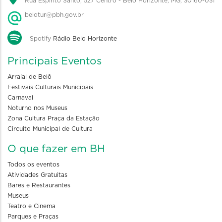
Rua Espírito Santo, 527 Centro - Belo Horizonte, MG, 30160-031
belotur@pbh.gov.br
Spotify
Rádio Belo Horizonte
Principais Eventos
Arraial de Belô
Festivais Culturais Municipais
Carnaval
Noturno nos Museus
Zona Cultura Praça da Estação
Circuito Municipal de Cultura
O que fazer em BH
Todos os eventos
Atividades Gratuitas
Bares e Restaurantes
Museus
Teatro e Cinema
Parques e Praças