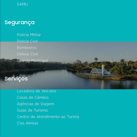
SAMU
Segurança
Polícia Militar
Polícia Civil
Bombeiros
Defesa Civil
Guarda Municipal
Serviços
Locadora de Veículos
Casas de Câmbio
Agências de Viagem
Guias de Turismo
Centro de Atendimento ao Turista
Cias Aéreas