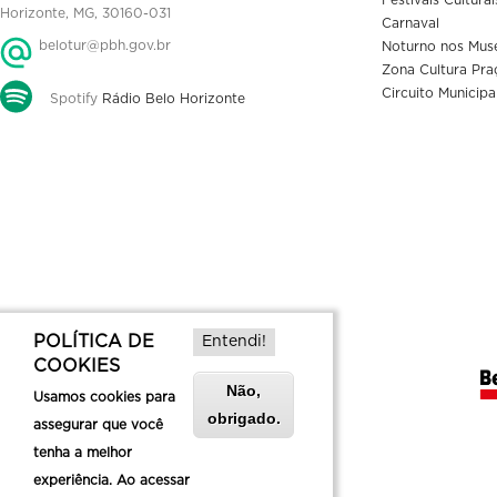
Horizonte, MG, 30160-031
Carnaval
belotur@pbh.gov.br
Noturno nos Mus
Zona Cultura Pra
Circuito Municipa
Spotify
Rádio Belo Horizonte
POLÍTICA DE
Entendi!
COOKIES
Não,
Usamos cookies para
obrigado.
assegurar que você
tenha a melhor
experiência. Ao acessar