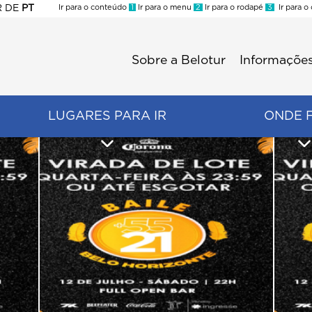
R
DE
PT
Ir para o conteúdo
1
Ir para o menu
2
Ir para o rodapé
3
Ir para o
ES
Sobre a Belotur
Informações
Menu
second
LUGARES PARA IR
ONDE 