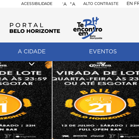
-
+
EN
F
ACESSIBILIDADE
ALTO CONTRASTE
A
A
PORTAL
BELO
HORIZONTE
A CIDADE
EVENTOS
ação
pal