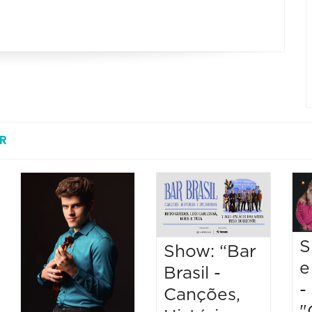
R
S
Show: “Bar
e
Brasil -
-
Canções,
"