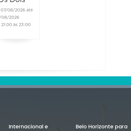
08/08/2
07/08/2026 até
08/08/20
/08/2026
11:00 às
21:00 às 23:00
Internacional e
Belo Horizonte para