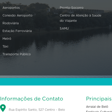
Aeroportos
Pronto-Socorro
Conexão Aeroporto
Centro de Atenção à Saúde
do Viajante
Rodoviária
SAMU
Estação Ferroviária
Metrô
Táxi
Transporte Público
Informações de Contato
Principai
Arraial de Belô
Rua Espírito Santo, 527 Centro - Belo
Festivais Culturai