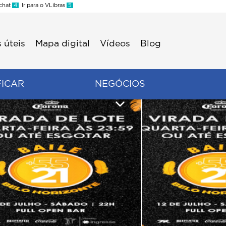
 chat
4
Ir para o VLibras
5
 úteis
Mapa digital
Vídeos
Blog
FICAR
NEGÓCIOS