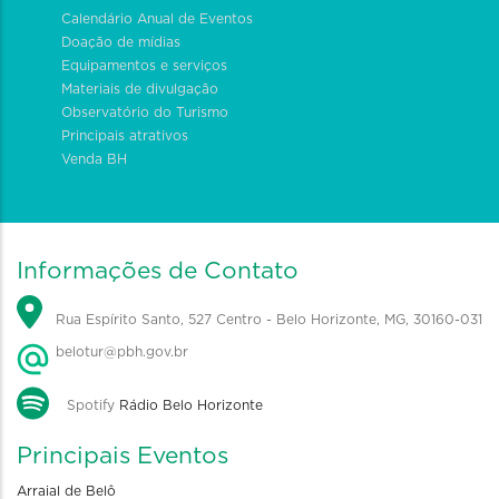
Calendário Anual de Eventos
Doação de mídias
Equipamentos e serviços
Materiais de divulgação
Observatório do Turismo
Principais atrativos
Venda BH
Informações de Contato
Rua Espírito Santo, 527 Centro - Belo Horizonte, MG, 30160-031
belotur@pbh.gov.br
Spotify
Rádio Belo Horizonte
Principais Eventos
Arraial de Belô