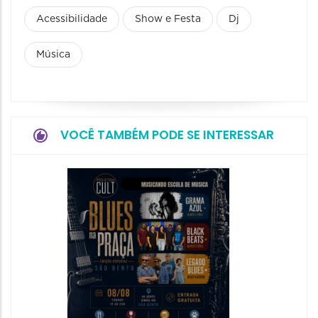
Acessibilidade
Show e Festa
Dj
Música
VOCÊ TAMBÉM PODE SE INTERESSAR
Horizo
Festiva
Bones 
Band
08/08/20
08/08/202
11:00 às 