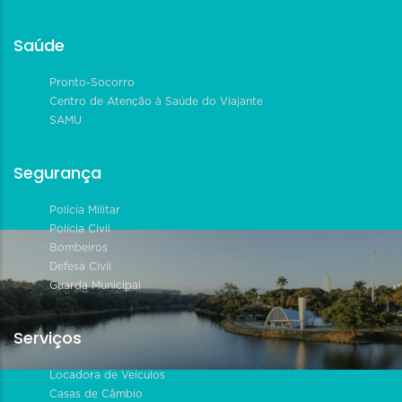
Saúde
Pronto-Socorro
Centro de Atenção à Saúde do Viajante
SAMU
Segurança
Polícia Militar
Polícia Civil
Bombeiros
Defesa Civil
Guarda Municipal
Serviços
Locadora de Veículos
Casas de Câmbio