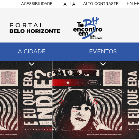
-
+
EN
F
ACESSIBILIDADE
ALTO CONTRASTE
A
A
PORTAL
BELO
HORIZONTE
A CIDADE
EVENTOS
ação
pal