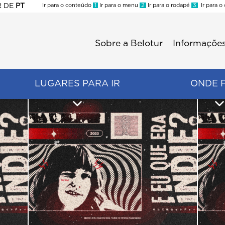
R
DE
PT
Ir para o conteúdo
1
Ir para o menu
2
Ir para o rodapé
3
Ir para o
ES
Sobre a Belotur
Informações
Menu
second
LUGARES PARA IR
ONDE 