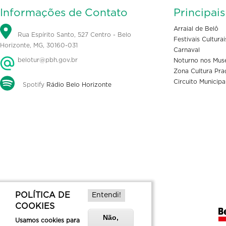
Informações de Contato
Principai
Arraial de Belô
Rua Espírito Santo, 527 Centro - Belo
Festivais Culturai
Horizonte, MG, 30160-031
Carnaval
belotur@pbh.gov.br
Noturno nos Mus
Zona Cultura Pra
Circuito Municipa
Spotify
Rádio Belo Horizonte
POLÍTICA DE
Entendi!
COOKIES
Não,
Usamos cookies para