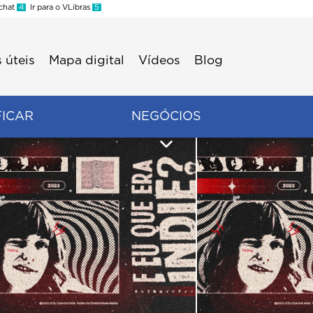
 chat
4
Ir para o VLibras
5
 úteis
Mapa digital
Vídeos
Blog
FICAR
NEGÓCIOS