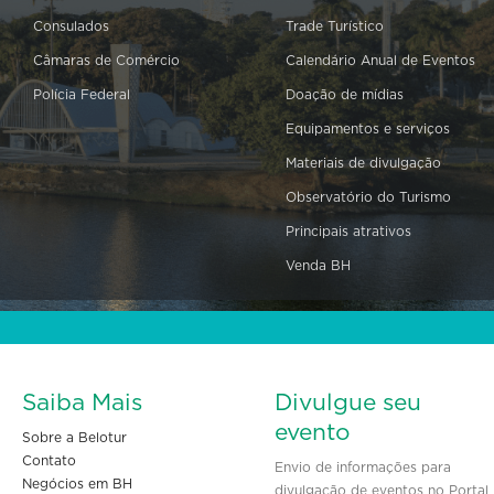
Consulados
Trade Turístico
Câmaras de Comércio
Calendário Anual de Eventos
Polícia Federal
Doação de mídias
Equipamentos e serviços
Materiais de divulgação
Observatório do Turismo
Principais atrativos
Venda BH
Saiba Mais
Divulgue seu
evento
Sobre a Belotur
Contato
Envio de informações para
Negócios em BH
divulgação de eventos no Portal