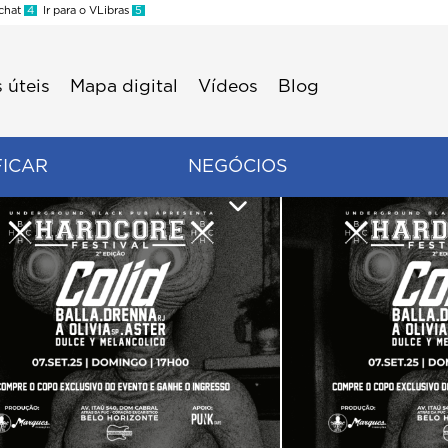
 chat
4
Ir para o VLibras
5
 úteis
Mapa digital
Vídeos
Blog
FICAR
NEGÓCIOS