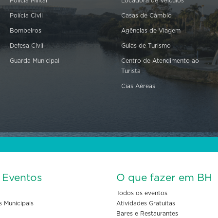
Polícia Militar
Locadora de Veículos
Polícia Civil
Casas de Câmbio
Bombeiros
Agências de Viagem
Defesa Civil
Guias de Turismo
Guarda Municipal
Centro de Atendimento ao
Turista
Cias Aéreas
s Eventos
O que fazer em BH
Todos os eventos
s Municipais
Atividades Gratuitas
Bares e Restaurantes