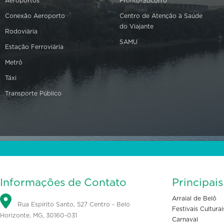
Aeroportos
Pronto-Socorro
Conexão Aeroporto
Centro de Atenção à Saúde
do Viajante
Rodoviária
SAMU
Estação Ferroviária
Metrô
Táxi
Transporte Público
Informações de Contato
Principai
Arraial de Belô
Rua Espírito Santo, 527 Centro - Belo
Festivais Culturai
Horizonte, MG, 30160-031
Carnaval