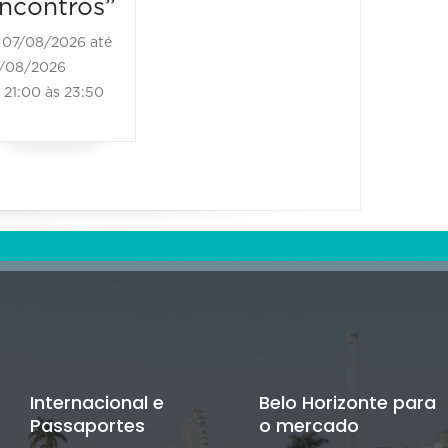
ncontros”
08/08/20
11:00 às
07/08/2026 até
/08/2026
21:00 às 23:50
Internacional e
Belo Horizonte para
Passaportes
o mercado