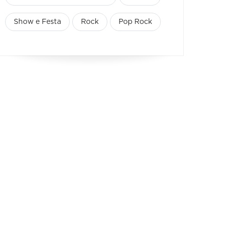
Show e Festa
Rock
Pop Rock