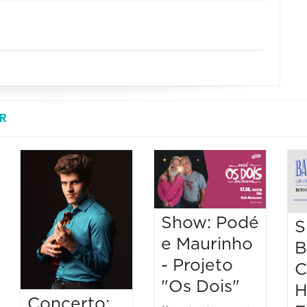
R
Show: Podé
S
e Maurinho
B
- Projeto
C
"Os Dois"
H
Concerto: