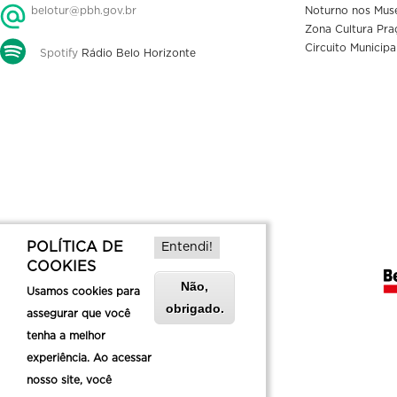
belotur@pbh.gov.br
Noturno nos Mus
Zona Cultura Pra
Circuito Municipa
Spotify
Rádio Belo Horizonte
POLÍTICA DE
Entendi!
COOKIES
Não,
Usamos cookies para
obrigado.
assegurar que você
tenha a melhor
experiência. Ao acessar
nosso site, você