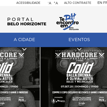
-
+
EN
F
ACESSIBILIDADE
ALTO CONTRASTE
A
A
PORTAL
BELO
HORIZONTE
A CIDADE
EVENTOS
ação
pal