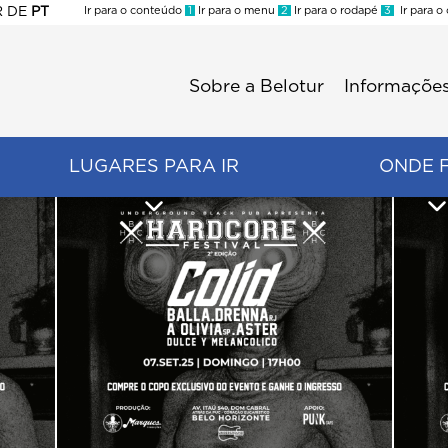
R
DE
PT
Ir para o conteúdo
1
Ir para o menu
2
Ir para o rodapé
3
Ir para o
ES
Sobre a Belotur
Informações
Menu
second
LUGARES PARA IR
ONDE 