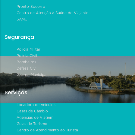
Pronto-Socorro
Centro de Atenção à Saúde do Viajante
SAMU
Segurança
Polícia Militar
Polícia Civil
Bombeiros
Defesa Civil
Guarda Municipal
Serviços
Locadora de Veículos
Casas de Câmbio
Agências de Viagem
Guias de Turismo
Centro de Atendimento ao Turista