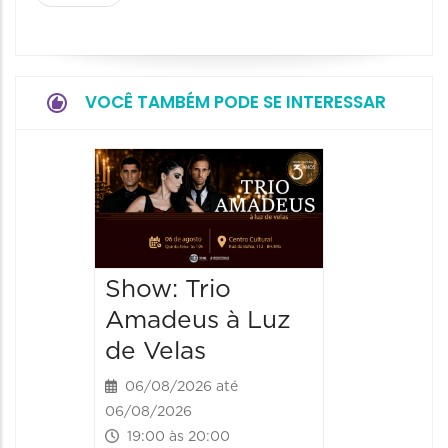
VOCÊ TAMBÉM PODE SE INTERESSAR
Espetá
“Cores
- Orqu
Chines
Show: Trio
Shang
Amadeus à Luz
06/08/20
de Velas
06/08/202
20:00 às
06/08/2026 até
06/08/2026
19:00 às 20:00