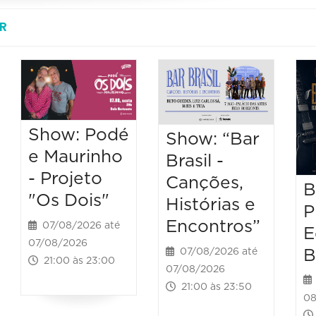
R
Show: Podé
Show: “Bar
e Maurinho
Brasil -
- Projeto
Canções,
B
"Os Dois"
Histórias e
P
Encontros”
07/08/2026 até
E
07/08/2026
B
07/08/2026 até
21:00 às 23:00
07/08/2026
21:00 às 23:50
08