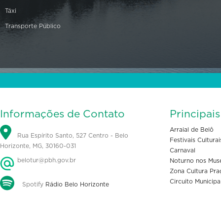
Táxi
Transporte Público
Informações de Contato
Principai
Arraial de Belô
Rua Espírito Santo, 527 Centro - Belo
Festivais Culturai
Horizonte, MG, 30160-031
Carnaval
belotur@pbh.gov.br
Noturno nos Mus
Zona Cultura Pra
Circuito Municipa
Spotify
Rádio Belo Horizonte