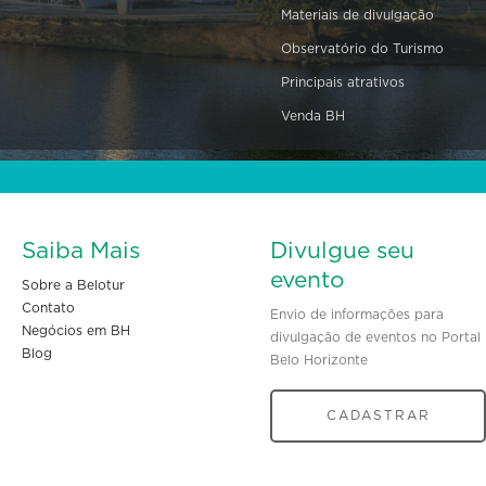
Materiais de divulgação
Observatório do Turismo
Principais atrativos
Venda BH
Saiba Mais
Divulgue seu
evento
Sobre a Belotur
Contato
Envio de informações para
Negócios em BH
divulgação de eventos no Portal
Blog
Belo Horizonte
CADASTRAR