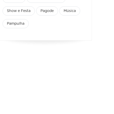
Show e Festa
Pagode
Música
Pampulha