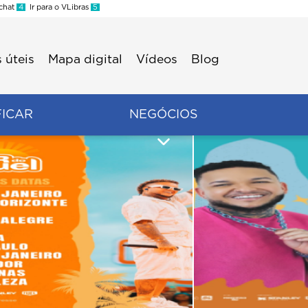
 chat
4
Ir para o VLibras
5
 úteis
Mapa digital
Vídeos
Blog
FICAR
NEGÓCIOS