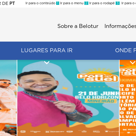
R
DE
PT
Ir para o conteúdo
1
Ir para o menu
2
Ir para o rodapé
3
Ir para o
ES
Sobre a Belotur
Informações
Menu
second
LUGARES PARA IR
ONDE 