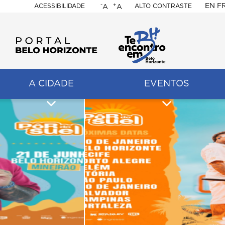
-
+
EN
F
ACESSIBILIDADE
ALTO CONTRASTE
A
A
PORTAL
BELO
HORIZONTE
A CIDADE
EVENTOS
ação
pal