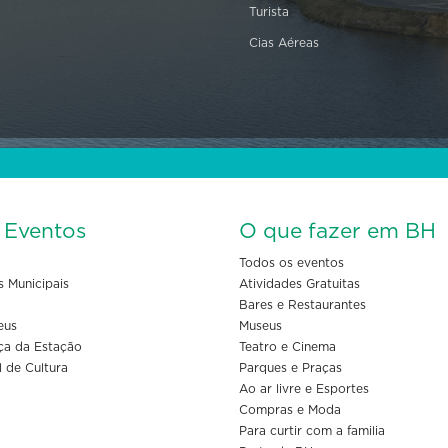
Turista
Cias Aéreas
s Eventos
O que fazer em BH
Todos os eventos
s Municipais
Atividades Gratuitas
Bares e Restaurantes
eus
Museus
ça da Estação
Teatro e Cinema
l de Cultura
Parques e Praças
Ao ar livre e Esportes
Compras e Moda
Para curtir com a familia