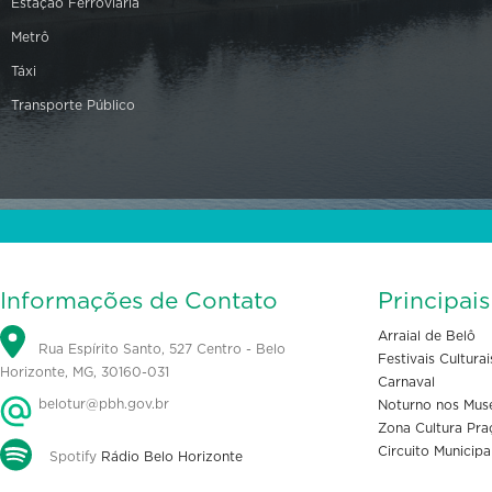
Estação Ferroviária
Metrô
Táxi
Transporte Público
Informações de Contato
Principai
Arraial de Belô
Rua Espírito Santo, 527 Centro - Belo
Festivais Culturai
Horizonte, MG, 30160-031
Carnaval
belotur@pbh.gov.br
Noturno nos Mus
Zona Cultura Pra
Circuito Municipa
Spotify
Rádio Belo Horizonte