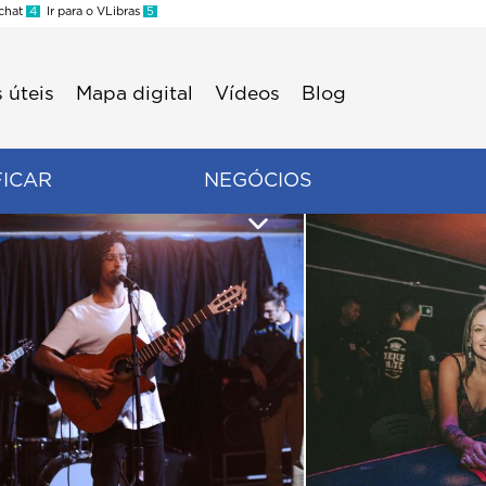
 chat
4
Ir para o VLibras
5
 úteis
Mapa digital
Vídeos
Blog
FICAR
NEGÓCIOS