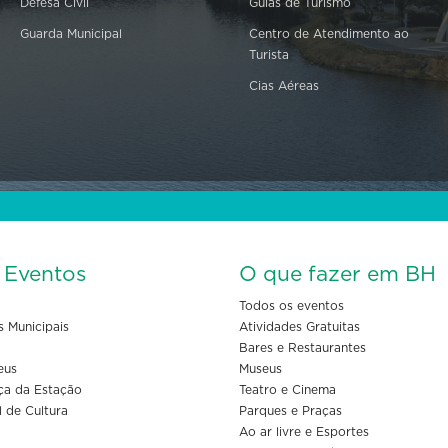
Defesa Civil
Guias de Turismo
Guarda Municipal
Centro de Atendimento ao
Turista
Cias Aéreas
s Eventos
O que fazer em BH
Todos os eventos
s Municipais
Atividades Gratuitas
Bares e Restaurantes
eus
Museus
ça da Estação
Teatro e Cinema
l de Cultura
Parques e Praças
Ao ar livre e Esportes