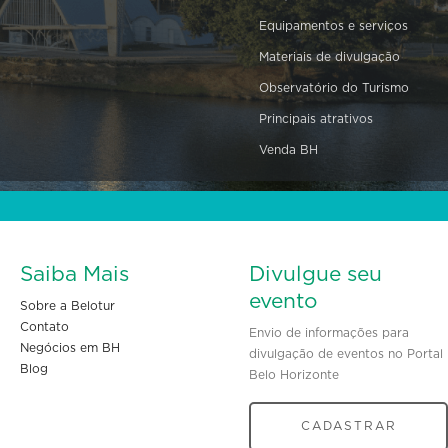
Equipamentos e serviços
Materiais de divulgação
Observatório do Turismo
Principais atrativos
Venda BH
Saiba Mais
Divulgue seu
evento
Sobre a Belotur
Contato
Envio de informações para
Negócios em BH
divulgação de eventos no Portal
Blog
Belo Horizonte
CADASTRAR