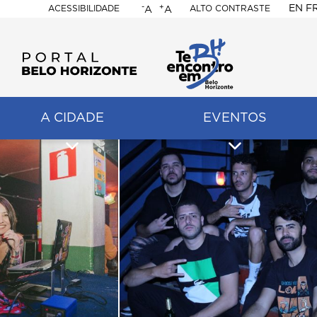
-
+
EN
F
ACESSIBILIDADE
ALTO CONTRASTE
A
A
PORTAL
BELO
HORIZONTE
A CIDADE
EVENTOS
ação
pal