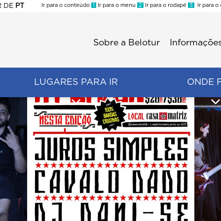
R
DE
PT
Ir para o conteúdo
1
Ir para o menu
2
Ir para o rodapé
3
Ir para o
ES
Sobre a Belotur
Informações
Menu
second
LUGARES PARA IR
ONDE 