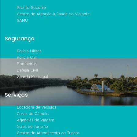
Pronto-Socorro
Centro de Atenção à Saúde do Viajante
SAMU
Segurança
Polícia Militar
Polícia Civil
Bombeiros
Defesa Civil
Guarda Municipal
Serviços
Locadora de Veículos
Casas de Câmbio
Agências de Viagem
Guias de Turismo
Centro de Atendimento ao Turista