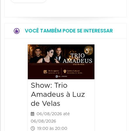
VOCÊ TAMBÉM PODE SE INTERESSAR
Espetá
“Cores
- Orqu
Chines
Show: Trio
Shang
Amadeus à Luz
06/08/20
de Velas
06/08/202
20:00 às
06/08/2026 até
06/08/2026
19:00 às 20:00