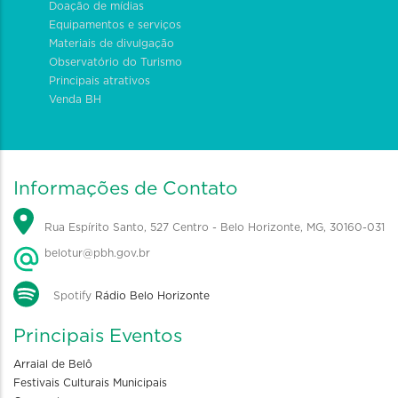
Doação de mídias
Equipamentos e serviços
Materiais de divulgação
Observatório do Turismo
Principais atrativos
Venda BH
Informações de Contato
Rua Espírito Santo, 527 Centro - Belo Horizonte, MG, 30160-031
belotur@pbh.gov.br
Spotify
Rádio Belo Horizonte
Principais Eventos
Arraial de Belô
Festivais Culturais Municipais