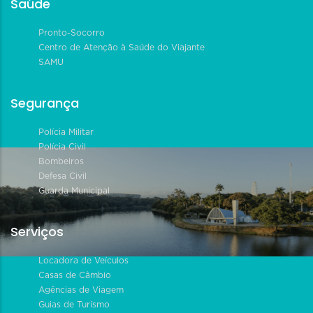
Saúde
Pronto-Socorro
Centro de Atenção à Saúde do Viajante
SAMU
Segurança
Polícia Militar
Polícia Civil
Bombeiros
Defesa Civil
Guarda Municipal
Serviços
Locadora de Veículos
Casas de Câmbio
Agências de Viagem
Guias de Turismo