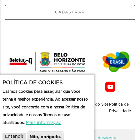
CADASTRAR
POLÍTICA DE COOKIES
Usamos cookies para assegurar que você
tenha a melhor experiência. Ao acessar nosso
Sobre a
Contato
Informaçoes
Mapa do Site
Politica de
site, você concorda com a nossa Política de
Belotur
Üteis
Privacidade
privacidade e nossos Termos de uso
Mais informação
atualizados.
Não, obrigado.
Entendi!
@ Copyright Belotur 2026. All Rights Reserved.