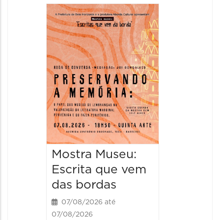
Festa
Italian
2026
08/08/20
08/08/202
11:00 às 
Mostra Museu:
Escrita que vem
das bordas
07/08/2026 até
07/08/2026