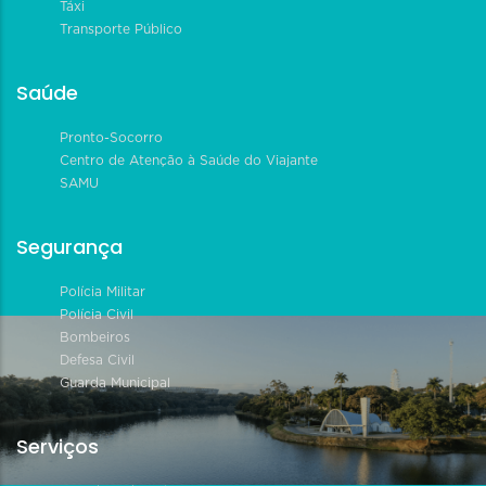
Táxi
Transporte Público
Saúde
Pronto-Socorro
Centro de Atenção à Saúde do Viajante
SAMU
Segurança
Polícia Militar
Polícia Civil
Bombeiros
Defesa Civil
Guarda Municipal
Serviços