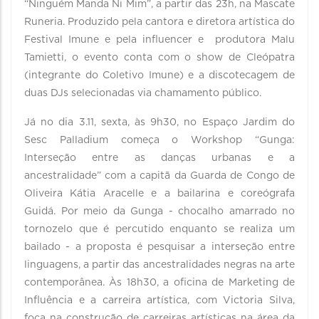
“Ninguém Manda Ni Mim”, a partir das 23h, na Mascate
Runeria. Produzido pela cantora e diretora artística do
Festival Imune e pela influencer e produtora Malu
Tamietti, o evento conta com o show de Cleópatra
(integrante do Coletivo Imune) e a discotecagem de
duas DJs selecionadas via chamamento público.
Já no dia 3.11, sexta, às 9h30, no Espaço Jardim do
Sesc Palladium começa o Workshop “Gunga:
Interseção entre as danças urbanas e a
ancestralidade” com a capitã da Guarda de Congo de
Oliveira Kátia Aracelle e a bailarina e coreógrafa
Guidá. Por meio da Gunga - chocalho amarrado no
tornozelo que é percutido enquanto se realiza um
bailado - a proposta é pesquisar a interseção entre
linguagens, a partir das ancestralidades negras na arte
contemporânea. Às 18h30, a oficina de Marketing de
Influência e a carreira artística, com Victoria Silva,
foca na construção de carreiras artísticas na área da