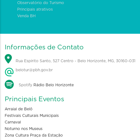
Observatório do Turismo
Principais atrativos
Venda BH
Informações de Contato
Rua Espírito Santo, 527 Centro - Belo Horizonte, MG, 30160-031
belotur@pbh.gov.br
Spotify
Rádio Belo Horizonte
Principais Eventos
Arraial de Belô
Festivais Culturais Municipais
Carnaval
Noturno nos Museus
Zona Cultura Praça da Estação