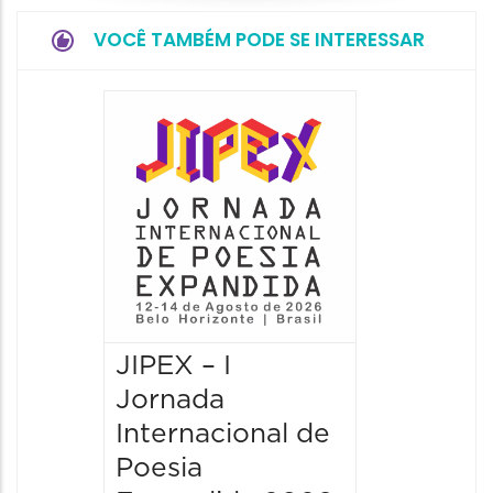
VOCÊ TAMBÉM PODE SE INTERESSAR
JIPEX –
Jorna
Intern
Poesia
Expan
13/08/20
13/08/2026
09:00 às
JIPEX – I
Jornada
Internacional de
Poesia