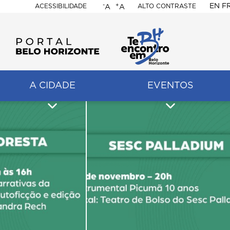
-
+
EN
F
ACESSIBILIDADE
ALTO CONTRASTE
A
A
PORTAL
BELO
HORIZONTE
A CIDADE
EVENTOS
ação
pal