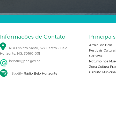
Informações de Contato
Principai
Arraial de Belô
Rua Espírito Santo, 527 Centro - Belo
Festivais Culturai
Horizonte, MG, 30160-031
Carnaval
belotur@pbh.gov.br
Noturno nos Mus
Zona Cultura Pra
Circuito Municipa
Spotify
Rádio Belo Horizonte