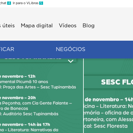
 chat
4
Ir para o VLibras
5
 úteis
Mapa digital
Vídeos
Blog
FICAR
NEGÓCIOS