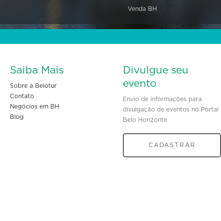
Venda BH
Saiba Mais
Divulgue seu
evento
Sobre a Belotur
Contato
Envio de informações para
Negócios em BH
divulgação de eventos no Portal
Blog
Belo Horizonte
CADASTRAR