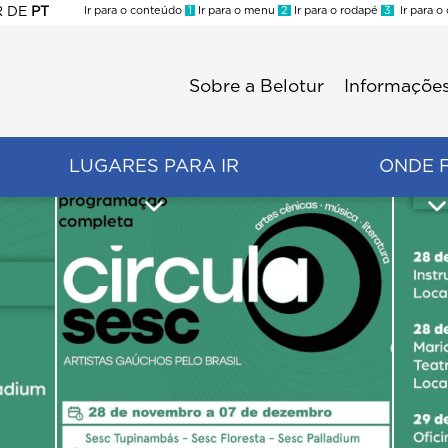
R
DE
PT
Ir para o conteúdo
1
Ir para o menu
2
Ir para o rodapé
3
Ir para o
ES
Sobre a Belotur
Informações
Menu
second
LUGARES PARA IR
ONDE 