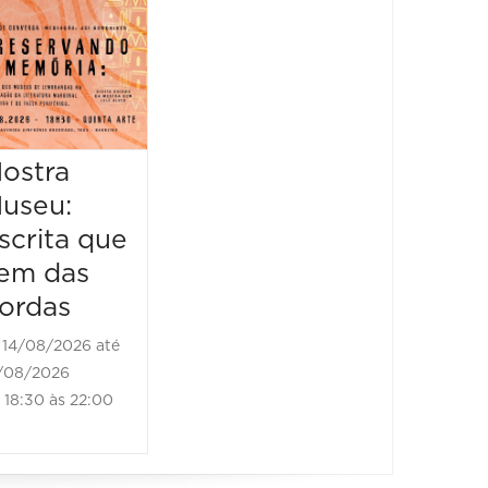
&
Piquenique
Literário
16/08/2026 até
16/08/2026
ostra
Mostr
09:00 às 17:00
useu:
Museu
scrita que
Escrit
em das
vem d
ordas
borda
14/08/2026 até
21/08/2
/08/2026
21/08/202
18:30 às 22:00
18:30 às