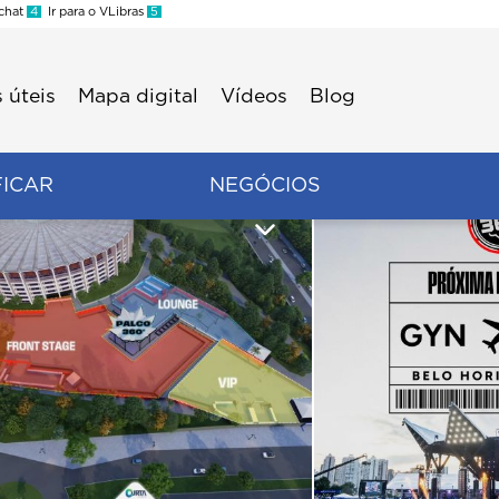
 chat
4
Ir para o VLibras
5
 úteis
Mapa digital
Vídeos
Blog
FICAR
NEGÓCIOS