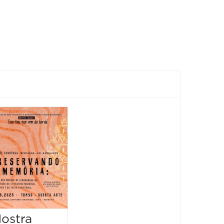
Feira
Encantaria
&
Piquenique
Literário
16/08/2026 até
16/08/2026
ostra
Mostr
09:00 às 17:00