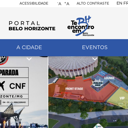
-
+
EN
F
ACESSIBILIDADE
ALTO CONTRASTE
A
A
PORTAL
BELO
HORIZONTE
A CIDADE
EVENTOS
ação
pal