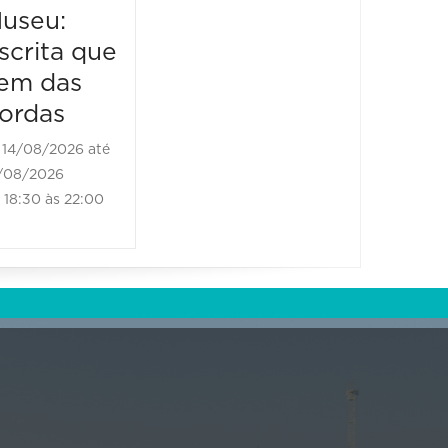
useu:
Museu
scrita que
Escrit
em das
vem d
ordas
borda
14/08/2026 até
21/08/2
/08/2026
21/08/202
18:30 às 22:00
18:30 às