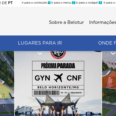
R
DE
PT
Ir para o conteúdo
1
Ir para o menu
2
Ir para o rodapé
3
Ir para o
ES
Sobre a Belotur
Informações
Menu
second
LUGARES PARA IR
ONDE 