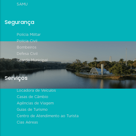
SAMU
Segurança
Polícia Militar
Polícia Civil
Bombeiros
Defesa Civil
Guarda Municipal
Serviços
Locadora de Veículos
Casas de Câmbio
Agências de Viagem
Guias de Turismo
Centro de Atendimento ao Turista
Cias Aéreas