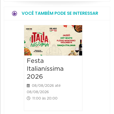
VOCÊ TAMBÉM PODE SE INTERESSAR
Board
Biblio
SESIM
08/08/20
Festa
08/08/202
Italianíssima
14:00 às
2026
08/08/2026 até
08/08/2026
11:00 às 20:00