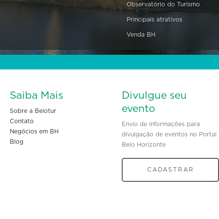
Observatório do Turismo
Principais atrativos
Venda BH
Saiba Mais
Divulgue seu
evento
Sobre a Belotur
Contato
Envio de informações para
Negócios em BH
divulgação de eventos no Portal
Blog
Belo Horizonte
CADASTRAR