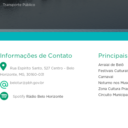
Transporte Público
Informações de Contato
Principai
Arraial de Belô
Rua Espírito Santo, 527 Centro - Belo
Festivais Culturai
Horizonte, MG, 30160-031
Carnaval
belotur@pbh.gov.br
Noturno nos Mus
Zona Cultura Pra
Circuito Municipa
Spotify
Rádio Belo Horizonte