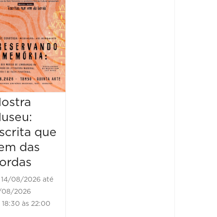
Feira
Encantaria
&
Piquenique
Literário
16/08/2026 até
16/08/2026
ostra
Mostr
09:00 às 17:00
useu:
Museu
scrita que
Escrit
em das
vem d
ordas
borda
14/08/2026 até
21/08/2
/08/2026
21/08/202
18:30 às 22:00
18:30 às