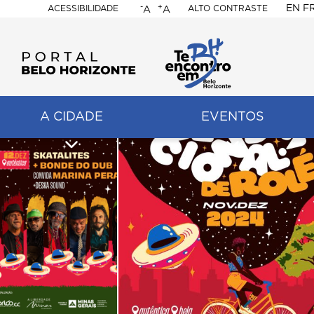
-
+
EN
F
ACESSIBILIDADE
ALTO CONTRASTE
A
A
PORTAL
BELO
HORIZONTE
A CIDADE
EVENTOS
ação
pal