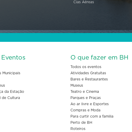
Cias Aéreas
s Eventos
O que fazer em BH
Todos os eventos
s Municipais
Atividades Gratuitas
Bares e Restaurantes
eus
Museus
ça da Estação
Teatro e Cinema
l de Cultura
Parques e Praças
Ao ar livre e Esportes
Compras e Moda
Para curtir com a familia
Perto de BH
Roteiros