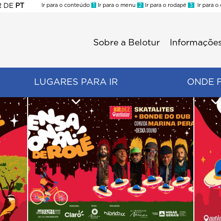
R
DE
PT
Ir para o conteúdo
1
Ir para o menu
2
Ir para o rodapé
3
Ir para o
ES
Sobre a Belotur
Informações
Menu
second
LUGARES PARA IR
ONDE 