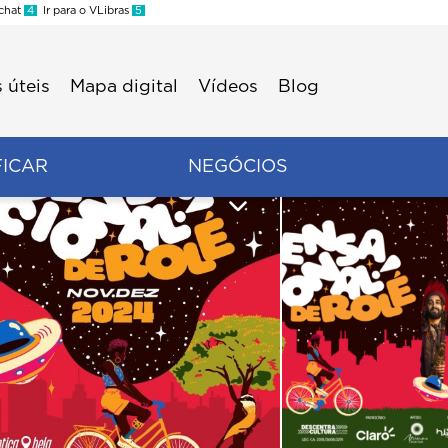
 chat
4
Ir para o VLibras
5
 úteis
Mapa digital
Vídeos
Blog
FICAR
NEGÓCIOS