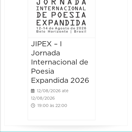
JIPEX – I
JIPEX –
Jornada
Jorna
Internacional de
Intern
Poesia
Poesia
Expandida 2026
Expan
12/08/2026 até
13/08/20
12/08/2026
13/08/2026
19:00 às 22:00
09:00 às