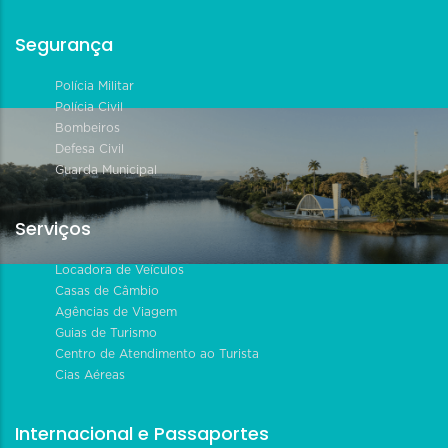
Segurança
Polícia Militar
Polícia Civil
Bombeiros
Defesa Civil
Guarda Municipal
Serviços
Locadora de Veículos
Casas de Câmbio
Agências de Viagem
Guias de Turismo
Centro de Atendimento ao Turista
Cias Aéreas
Internacional e Passaportes