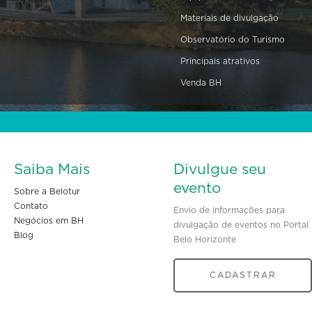
Materiais de divulgação
Observatório do Turismo
Principais atrativos
Venda BH
Saiba Mais
Divulgue seu
evento
Sobre a Belotur
Contato
Envio de informações para
Negócios em BH
divulgação de eventos no Portal
Blog
Belo Horizonte
CADASTRAR