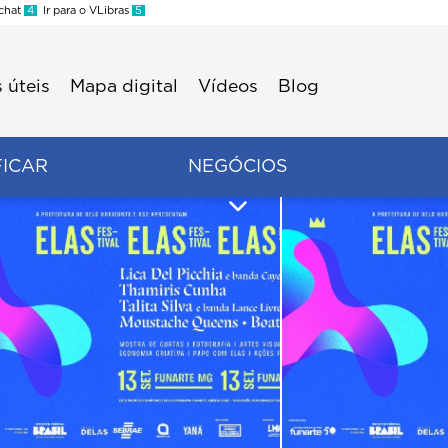
 chat
4
Ir para o VLibras
5
 úteis
Mapa digital
Vídeos
Blog
FICAR
NEGÓCIOS