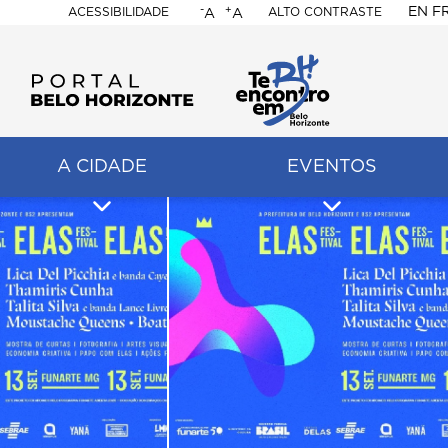
-
+
EN
F
ACESSIBILIDADE
ALTO CONTRASTE
A
A
PORTAL
BELO
HORIZONTE
A CIDADE
EVENTOS
ação
pal