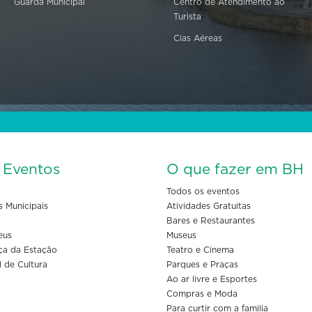
Guarda Municipal
Centro de Atendimento ao
Turista
Cias Aéreas
s Eventos
O que fazer em BH
Todos os eventos
s Municipais
Atividades Gratuitas
Bares e Restaurantes
eus
Museus
ça da Estação
Teatro e Cinema
l de Cultura
Parques e Praças
Ao ar livre e Esportes
Compras e Moda
Para curtir com a familia