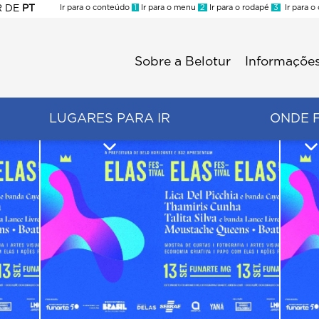
R
DE
PT
Ir para o conteúdo
1
Ir para o menu
2
Ir para o rodapé
3
Ir para o
ES
Sobre a Belotur
Informações
Menu
second
LUGARES PARA IR
ONDE 