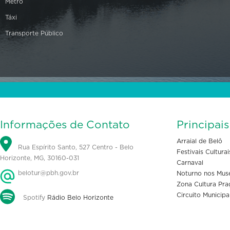
Metrô
Táxi
Transporte Público
Informações de Contato
Principai
Arraial de Belô
Rua Espírito Santo, 527 Centro - Belo
Festivais Culturai
Horizonte, MG, 30160-031
Carnaval
belotur@pbh.gov.br
Noturno nos Mus
Zona Cultura Pra
Circuito Municipa
Spotify
Rádio Belo Horizonte