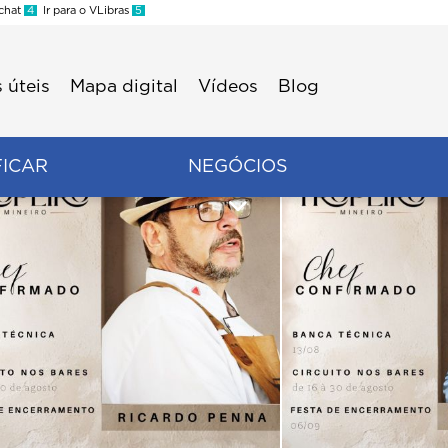
 chat
4
Ir para o VLibras
5
 úteis
Mapa digital
Vídeos
Blog
FICAR
NEGÓCIOS