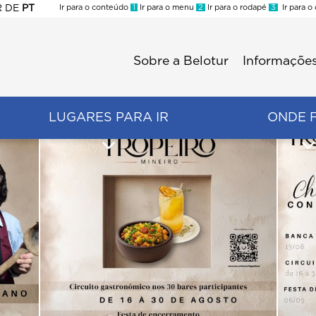
R
DE
PT
Ir para o conteúdo
1
Ir para o menu
2
Ir para o rodapé
3
Ir para o
ES
Sobre a Belotur
Informações
Menu
second
LUGARES PARA IR
ONDE 