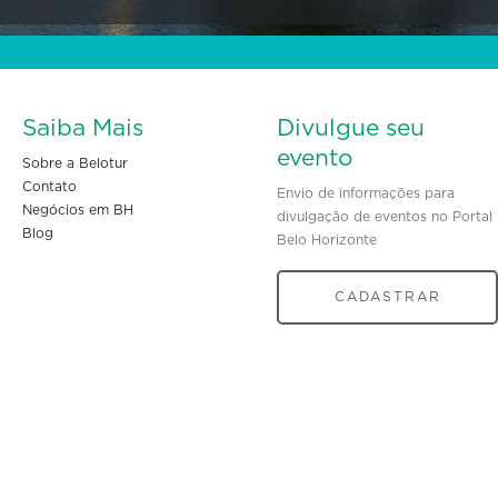
Saiba Mais
Divulgue seu
evento
Sobre a Belotur
Contato
Envio de informações para
Negócios em BH
divulgação de eventos no Portal
Blog
Belo Horizonte
CADASTRAR