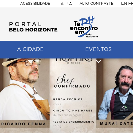
-
+
EN
F
ACESSIBILIDADE
ALTO CONTRASTE
A
A
PORTAL
BELO
HORIZONTE
A CIDADE
EVENTOS
ação
pal