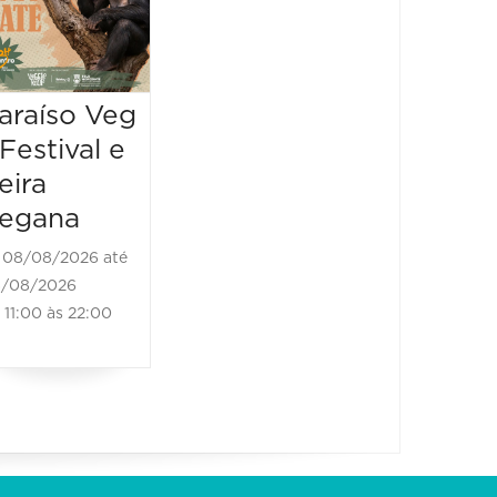
22/08/2026
22/08/202
10:00 às 22:00
13:00 às
araíso Veg
 Festival e
eira
egana
08/08/2026 até
/08/2026
11:00 às 22:00