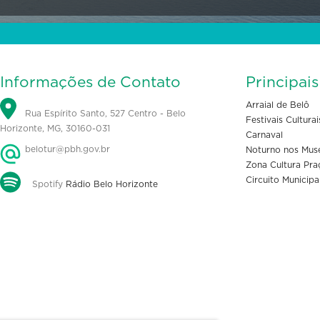
Informações de Contato
Principai
Arraial de Belô
Rua Espírito Santo, 527 Centro - Belo
Festivais Culturai
Horizonte, MG, 30160-031
Carnaval
belotur@pbh.gov.br
Noturno nos Mus
Zona Cultura Pra
Circuito Municipa
Spotify
Rádio Belo Horizonte