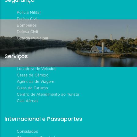
Polícia Militar
Polícia Civil
Bombeiros
Defesa Civil
Guarda Municipal
Serviços
Locadora de Veículos
Casas de Câmbio
Agências de Viagem
Guias de Turismo
Centro de Atendimento ao Turista
Cias Aéreas
Internacional e Passaportes
Consulados