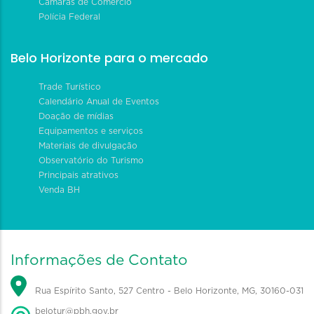
Câmaras de Comércio
Polícia Federal
Belo Horizonte para o mercado
Trade Turístico
Calendário Anual de Eventos
Doação de mídias
Equipamentos e serviços
Materiais de divulgação
Observatório do Turismo
Principais atrativos
Venda BH
Informações de Contato
Rua Espírito Santo, 527 Centro - Belo Horizonte, MG, 30160-031
belotur@pbh.gov.br