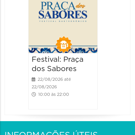
22/08/202
13:00 às
Festival: Praça
dos Sabores
22/08/2026 até
22/08/2026
10:00 às 22:00