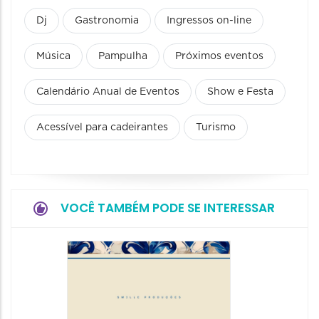
Dj
Gastronomia
Ingressos on-line
Música
Pampulha
Próximos eventos
Calendário Anual de Eventos
Show e Festa
Acessível para cadeirantes
Turismo
VOCÊ TAMBÉM PODE SE INTERESSAR
Festiva
da Cer
22/08/20