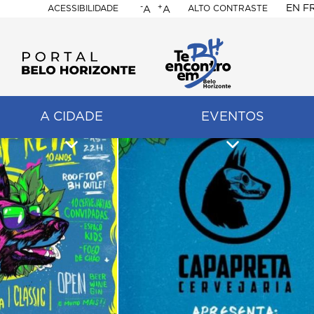
-
+
EN
F
ACESSIBILIDADE
ALTO CONTRASTE
A
A
PORTAL
BELO
HORIZONTE
A CIDADE
EVENTOS
ação
pal