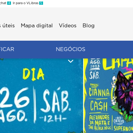
 chat
4
Ir para o VLibras
5
 úteis
Mapa digital
Vídeos
Blog
FICAR
NEGÓCIOS