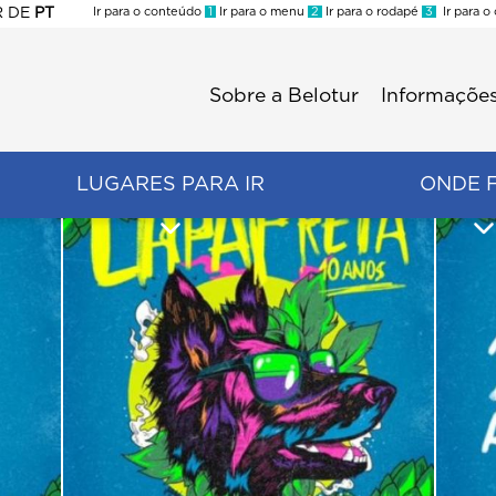
R
DE
PT
Ir para o conteúdo
1
Ir para o menu
2
Ir para o rodapé
3
Ir para o
ES
Sobre a Belotur
Informações
Menu
second
LUGARES PARA IR
ONDE 