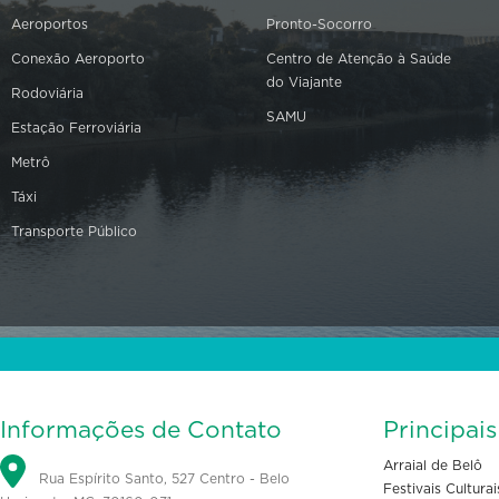
Aeroportos
Pronto-Socorro
Conexão Aeroporto
Centro de Atenção à Saúde
do Viajante
Rodoviária
SAMU
Estação Ferroviária
Metrô
Táxi
Transporte Público
Informações de Contato
Principai
Arraial de Belô
Rua Espírito Santo, 527 Centro - Belo
Festivais Culturai