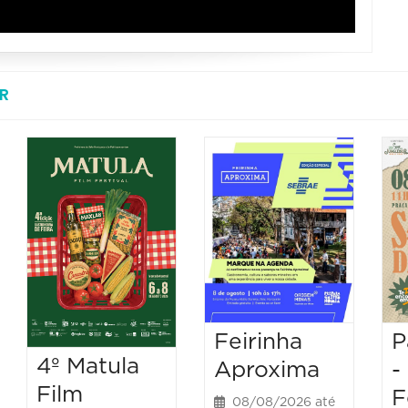
R
Feirinha
P
4º Matula
Aproxima
-
Film
F
08/08/2026 até