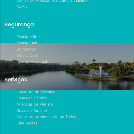
Centro de Atenção à Saúde do Viajante
SAMU
Segurança
Polícia Militar
Polícia Civil
Bombeiros
Defesa Civil
Guarda Municipal
Serviços
Locadora de Veículos
Casas de Câmbio
Agências de Viagem
Guias de Turismo
Centro de Atendimento ao Turista
Cias Aéreas