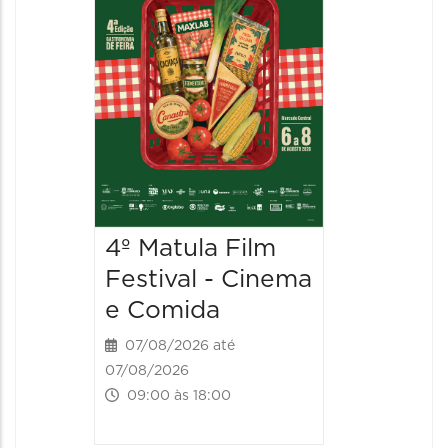
4º Matula Film
4º Mat
Festival - Cinema
Festiv
e Comida
e Com
07/08/2026 até
08/08/20
07/08/2026
08/08/202
09:00 às 18:00
09:00 às